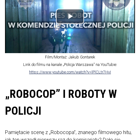
w
Komendzie
Stołecznej
Odtwórz
Policji
wideo
Film/Montaż: Jakub Gontarek
Link do filmu na kanale „Policja Warszawa” na YouTubie:
https://www.youtube.com/watch?v=lPlCLtr7HvI
„ROBOCOP” I ROBOTY W
POLICJI
Pamiętacie scenę z „Robocopa”, znanego filmowego hitu,
jak ten wszedł pierwszy raz do komisariatu? Dało się