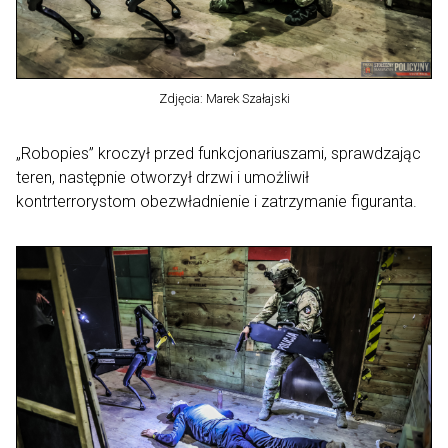
Zdjęcia: Marek Szałajski
„Robopies” kroczył przed funkcjonariuszami, sprawdzając
teren, następnie otworzył drzwi i umożliwił
kontrterrorystom obezwładnienie i zatrzymanie figuranta.