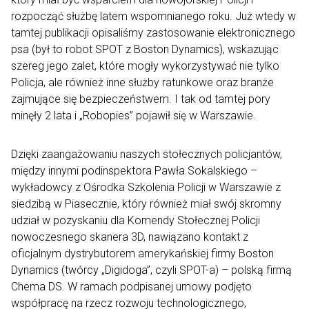
rozpocząć służbę latem wspomnianego roku. Już wtedy w
tamtej publikacji opisaliśmy zastosowanie elektronicznego
psa (był to robot SPOT z Boston Dynamics), wskazując
szereg jego zalet, które mogły wykorzystywać nie tylko
Policja, ale również inne służby ratunkowe oraz branże
zajmujące się bezpieczeństwem. I tak od tamtej pory
minęły 2 lata i „Robopies” pojawił się w Warszawie.
Dzięki zaangażowaniu naszych stołecznych policjantów,
między innymi podinspektora Pawła Sokalskiego –
wykładowcy z Ośrodka Szkolenia Policji w Warszawie z
siedzibą w Piasecznie, który również miał swój skromny
udział w pozyskaniu dla Komendy Stołecznej Policji
nowoczesnego skanera 3D, nawiązano kontakt z
oficjalnym dystrybutorem amerykańskiej firmy Boston
Dynamics (twórcy „Digidoga”, czyli SPOT-a) – polską firmą
Chema DS. W ramach podpisanej umowy podjęto
współpracę na rzecz rozwoju technologicznego,