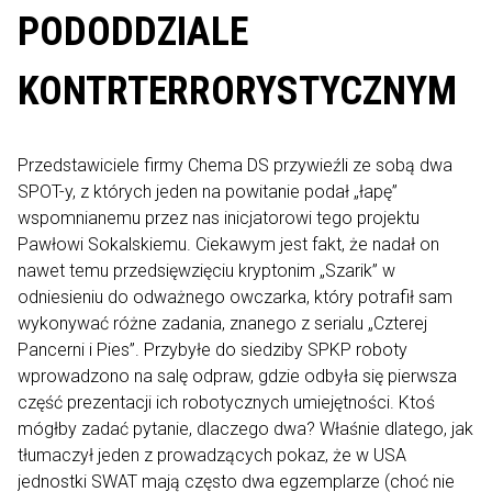
PODODDZIALE
KONTRTERRORYSTYCZNYM
Przedstawiciele firmy Chema DS przywieźli ze sobą dwa
SPOT-y, z których jeden na powitanie podał „łapę”
wspomnianemu przez nas inicjatorowi tego projektu
Pawłowi Sokalskiemu. Ciekawym jest fakt, że nadał on
nawet temu przedsięwzięciu kryptonim „Szarik” w
odniesieniu do odważnego owczarka, który potrafił sam
wykonywać różne zadania, znanego z serialu „Czterej
Pancerni i Pies”. Przybyłe do siedziby SPKP roboty
wprowadzono na salę odpraw, gdzie odbyła się pierwsza
część prezentacji ich robotycznych umiejętności. Ktoś
mógłby zadać pytanie, dlaczego dwa? Właśnie dlatego, jak
tłumaczył jeden z prowadzących pokaz, że w USA
jednostki SWAT mają często dwa egzemplarze (choć nie