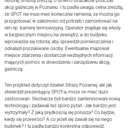
historię, smutną zresztą, o śmierci strażaków podczas
akcji gaśniczej w Poznaniu. I tu padła uwaga, celna zresztą,
że SPOT nie musi mieć koniecznie ramienia, że można go
przygotować w zależności od potrzeb i zamontować na
nim np. kamerę termowizyjną. Operator znajduje się wtedy
w bezpiecznym miejscu na zewnątrz, a do budynku
wprowadza się robota, aby sprawdził pomieszczenia i
odnalazł poszukiwane osoby. Ewentualnie mapował
miejsce zdarzenia i dostarczał niezbędnych informacji
mających pomóc w dowodzeniu i zarządzaniu akcją
gaśniczą.
Ten przykład dotyczył działań Straży Pożarnej, ale jak
stwierdził prezentujący SPOT-a, może on mieć dużo
zastosowań. Słuchacze byli bardzo zainteresowani nową
technologią i zadawali też sporo pytań. Jak bardzo jest
wytrzymały? Z jaką prędkością się porusza? Co będzie,
kiedy się przewróci? A co jeżeli się zawali się na niego
budynek? I tu padła bardzo konkretna odpowiedź: