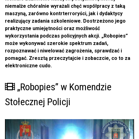
niemalże chóralnie wyrażali chęć współpracy z taką
maszyną, zarówno kontrterroryści, jak i dydaktycy
realizujący zadania szkoleniowe. Dostrzeżono jego
praktyczne umiejętności oraz możliwość
wykorzystania podczas policyjnych akcji. „Robopies”
może wykonywać szerokie spektrum zadań,
rozpoznawać i niwelować zagrożenia, sprawdzać i
pomagać. Zresztą przeczytajcie i zobaczcie, co to za
elektroniczne cudo.
Film
„Robopies” w Komendzie
Stołecznej Policji
Opis
filmu:
„Robopies”