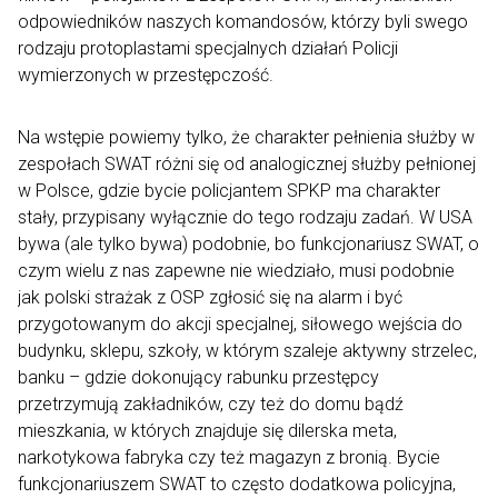
odpowiedników naszych komandosów, którzy byli swego
rodzaju protoplastami specjalnych działań Policji
wymierzonych w przestępczość.
Na wstępie powiemy tylko, że charakter pełnienia służby w
zespołach SWAT różni się od analogicznej służby pełnionej
w Polsce, gdzie bycie policjantem SPKP ma charakter
stały, przypisany wyłącznie do tego rodzaju zadań. W USA
bywa (ale tylko bywa) podobnie, bo funkcjonariusz SWAT, o
czym wielu z nas zapewne nie wiedziało, musi podobnie
jak polski strażak z OSP zgłosić się na alarm i być
przygotowanym do akcji specjalnej, siłowego wejścia do
budynku, sklepu, szkoły, w którym szaleje aktywny strzelec,
banku – gdzie dokonujący rabunku przestępcy
przetrzymują zakładników, czy też do domu bądź
mieszkania, w których znajduje się dilerska meta,
narkotykowa fabryka czy też magazyn z bronią. Bycie
funkcjonariuszem SWAT to często dodatkowa policyjna,