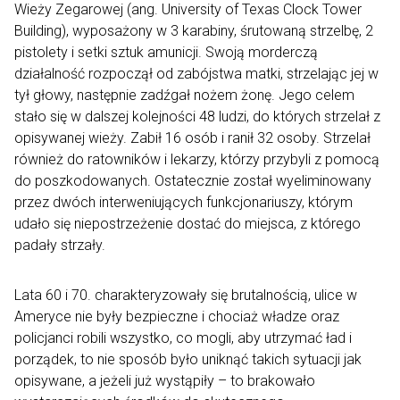
Wieży Zegarowej (ang. University of Texas Clock Tower
Building), wyposażony w 3 karabiny, śrutowaną strzelbę, 2
pistolety i setki sztuk amunicji. Swoją morderczą
działalność rozpoczął od zabójstwa matki, strzelając jej w
tył głowy, następnie zadźgał nożem żonę. Jego celem
stało się w dalszej kolejności 48 ludzi, do których strzelał z
opisywanej wieży. Zabił 16 osób i ranił 32 osoby. Strzelał
również do ratowników i lekarzy, którzy przybyli z pomocą
do poszkodowanych. Ostatecznie został wyeliminowany
przez dwóch interweniujących funkcjonariuszy, którym
udało się niepostrzeżenie dostać do miejsca, z którego
padały strzały.
Lata 60 i 70. charakteryzowały się brutalnością, ulice w
Ameryce nie były bezpieczne i chociaż władze oraz
policjanci robili wszystko, co mogli, aby utrzymać ład i
porządek, to nie sposób było uniknąć takich sytuacji jak
opisywane, a jeżeli już wystąpiły – to brakowało