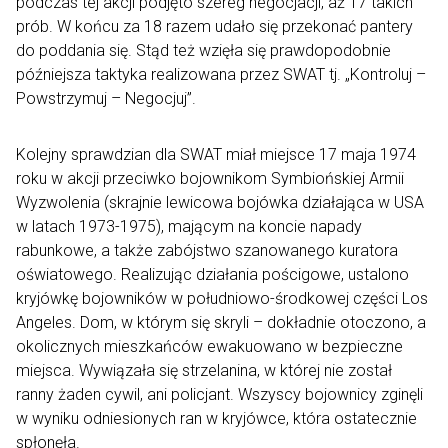
podczas tej akcji podjęto szereg negocjacji, aż 17 takich
prób. W końcu za 18 razem udało się przekonać pantery
do poddania się. Stąd też wzięła się prawdopodobnie
późniejsza taktyka realizowana przez SWAT tj. „Kontroluj –
Powstrzymuj – Negocjuj”.
Kolejny sprawdzian dla SWAT miał miejsce 17 maja 1974
roku w akcji przeciwko bojownikom Symbiońskiej Armii
Wyzwolenia (skrajnie lewicowa bojówka działająca w USA
w latach 1973-1975), mającym na koncie napady
rabunkowe, a także zabójstwo szanowanego kuratora
oświatowego. Realizując działania pościgowe, ustalono
kryjówkę bojowników w południowo-środkowej części Los
Angeles. Dom, w którym się skryli – dokładnie otoczono, a
okolicznych mieszkańców ewakuowano w bezpieczne
miejsca. Wywiązała się strzelanina, w której nie został
ranny żaden cywil, ani policjant. Wszyscy bojownicy zginęli
w wyniku odniesionych ran w kryjówce, która ostatecznie
spłonęła.