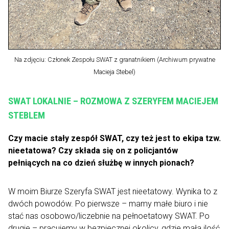
Na zdjęciu: Członek Zespołu SWAT z granatnikiem (Archiwum prywatne
Macieja Stebel)
SWAT LOKALNIE – ROZMOWA Z SZERYFEM MACIEJEM
STEBLEM
Czy macie stały zespół SWAT, czy też jest to ekipa tzw.
nieetatowa? Czy składa się on z policjantów
pełniących na co dzień służbę w innych pionach?
W moim Biurze Szeryfa SWAT jest nieetatowy. Wynika to z
dwóch powodów. Po pierwsze – mamy małe biuro i nie
stać nas osobowo/liczebnie na pełnoetatowy SWAT. Po
drugie – pracujemy w bezpiecznej okolicy, gdzie mała ilość