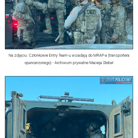
Na zdjęciu: Członkowie Entry Team-u wsiadają do MRAP-a (transportera
opancerzonego) - Archiwum prywatne Macieja Stebel