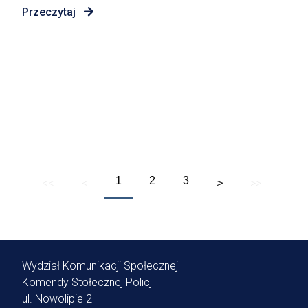
Przeczytaj
Wybierz Strony
1
2
3
<<
<
>>
>
Wydział Komunikacji Społecznej
Komendy Stołecznej Policji
ul. Nowolipie 2