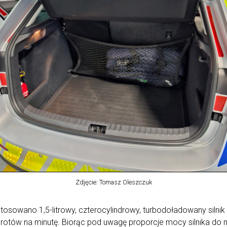
Zdjęcie: Tomasz Oleszczuk
stosowano 1,5-litrowy, czterocylindrowy, turbodoładowany si
w na minutę. Biorąc pod uwagę proporcje mocy silnika do ma