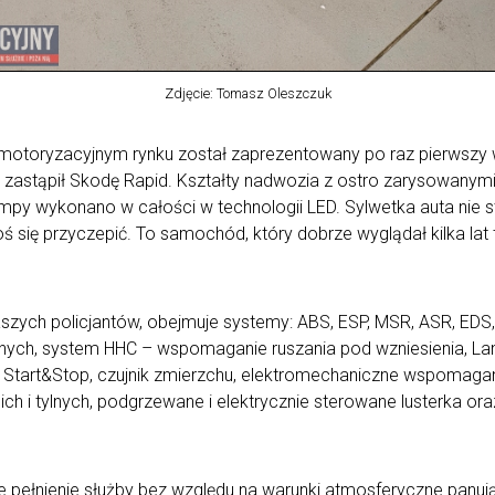
Zdjęcie: Tomasz Oleszczuk
motoryzacyjnym rynku został zaprezentowany po raz pierwszy w
u zastąpił Skodę Rapid. Kształty nadwozia z ostro zarysowanym
ampy wykonano w całości w technologii LED. Sylwetka auta nie s
goś się przyczepić. To samochód, który dobrze wyglądał kilka lat
aszych policjantów, obejmuje systemy: ABS, ESP, MSR, ASR, EDS
nych, system HHC – wspomaganie ruszania pod wzniesienia, Lane
 Start&Stop, czujnik zmierzchu, elektromechaniczne wspomagani
ch i tylnych, podgrzewane i elektrycznie sterowane lusterka or
ełnienie służby bez względu na warunki atmosferyczne panując