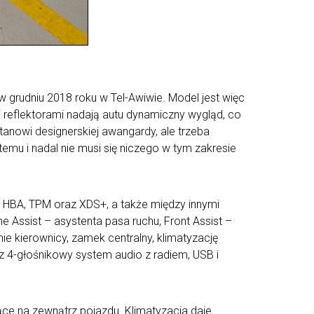
 grudniu 2018 roku w Tel-Awiwie. Model jest więc
i reflektorami nadają autu dynamiczny wygląd, co
tanowi designerskiej awangardy, ale trzeba
 temu i nadal nie musi się niczego w tym zakresie
, HBA, TPM oraz XDS+, a także między innymi
 Assist – asystenta pasa ruchu, Front Assist –
e kierownicy, zamek centralny, klimatyzację
az 4-głośnikowy system audio z radiem, USB i
e na zewnątrz pojazdu. Klimatyzacja daje