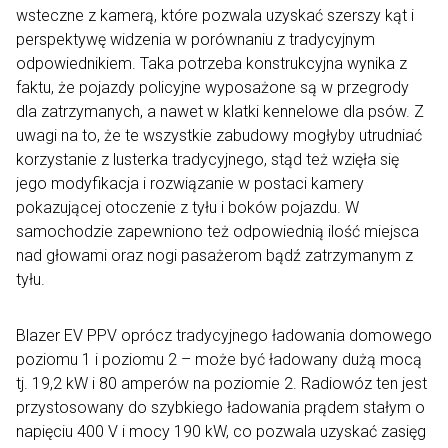
wsteczne z kamerą, które pozwala uzyskać szerszy kąt i
perspektywę widzenia w porównaniu z tradycyjnym
odpowiednikiem. Taka potrzeba konstrukcyjna wynika z
faktu, że pojazdy policyjne wyposażone są w przegrody
dla zatrzymanych, a nawet w klatki kennelowe dla psów. Z
uwagi na to, że te wszystkie zabudowy mogłyby utrudniać
korzystanie z lusterka tradycyjnego, stąd też wzięła się
jego modyfikacja i rozwiązanie w postaci kamery
pokazującej otoczenie z tyłu i boków pojazdu. W
samochodzie zapewniono też odpowiednią ilość miejsca
nad głowami oraz nogi pasażerom bądź zatrzymanym z
tyłu.
Blazer EV PPV oprócz tradycyjnego ładowania domowego
poziomu 1 i poziomu 2 – może być ładowany dużą mocą
tj. 19,2 kW i 80 amperów na poziomie 2. Radiowóz ten jest
przystosowany do szybkiego ładowania prądem stałym o
napięciu 400 V i mocy 190 kW, co pozwala uzyskać zasięg