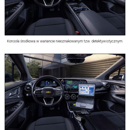
Konsola środkowa w wariancie nieoznakowanym tzw. detektywistycznym.