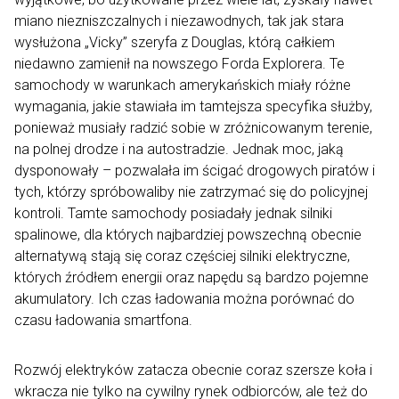
miano niezniszczalnych i niezawodnych, tak jak stara
wysłużona „Vicky” szeryfa z Douglas, którą całkiem
niedawno zamienił na nowszego Forda Explorera. Te
samochody w warunkach amerykańskich miały różne
wymagania, jakie stawiała im tamtejsza specyfika służby,
ponieważ musiały radzić sobie w zróżnicowanym terenie,
na polnej drodze i na autostradzie. Jednak moc, jaką
dysponowały – pozwalała im ścigać drogowych piratów i
tych, którzy spróbowaliby nie zatrzymać się do policyjnej
kontroli. Tamte samochody posiadały jednak silniki
spalinowe, dla których najbardziej powszechną obecnie
alternatywą stają się coraz częściej silniki elektryczne,
których źródłem energii oraz napędu są bardzo pojemne
akumulatory. Ich czas ładowania można porównać do
czasu ładowania smartfona.
Rozwój elektryków zatacza obecnie coraz szersze koła i
wkracza nie tylko na cywilny rynek odbiorców, ale też do