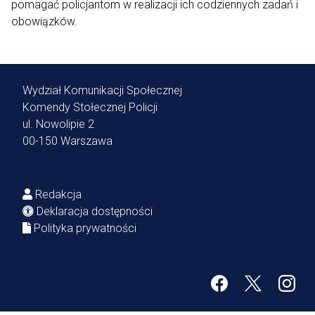
pomagać policjantom w realizacji ich codziennych zadań i
obowiązków.
Wydział Komunikacji Społecznej
Komendy Stołecznej Policji
ul. Nowolipie 2
00-150 Warszawa
Redakcja
Deklaracja dostępności
Polityka prywatności
Facebook
Twitter
Inst