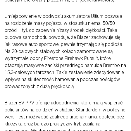
Umiejscowienie w podwoziu akumulatora Ultium pozwala
na rozłożenie masy pojazdu w stosunku niemal 50/50
przód – tył, co zapewnia niższy środek ciężkości. Taka
budowa samochodu powoduje, że Blazer zachowuje się
jak rasowe auto sportowe, pewnie trzymając się podłoża.
Na 20-calowych stalowych kołach zamontowane są
wytrzymałe opony Firestone Firehawk Pursuit, które
otaczają masywne zaciski przedniego hamulca Brembo na
15,3-calowych tarczach. Takie zestawienie zdecydowanie
wpływa na skuteczność hamowania podczas pościgów
prowadzonych z dużą prędkością.
Blazer EV PPV oferuje udogodnienia, które mają wspierać
policjantów na co dzień w służbie. Standardem w policyjnej
wersji jest możliwość zdalnego uruchamiania, dostępu bez
kluczyka oraz bardzo praktyczny tryb zasilania
pasywnego. Wystarczające jest noszenie pilota przy pasie