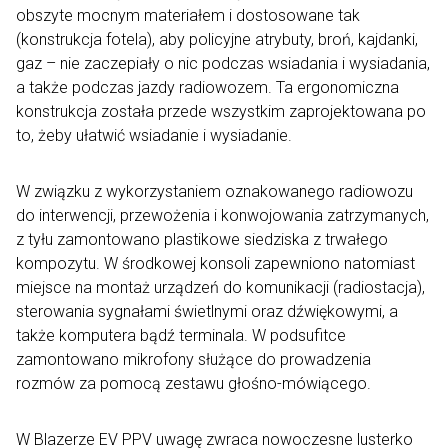
obszyte mocnym materiałem i dostosowane tak
(konstrukcja fotela), aby policyjne atrybuty, broń, kajdanki,
gaz – nie zaczepiały o nic podczas wsiadania i wysiadania,
a także podczas jazdy radiowozem. Ta ergonomiczna
konstrukcja została przede wszystkim zaprojektowana po
to, żeby ułatwić wsiadanie i wysiadanie.
W związku z wykorzystaniem oznakowanego radiowozu
do interwencji, przewożenia i konwojowania zatrzymanych,
z tyłu zamontowano plastikowe siedziska z trwałego
kompozytu. W środkowej konsoli zapewniono natomiast
miejsce na montaż urządzeń do komunikacji (radiostacja),
sterowania sygnałami świetlnymi oraz dźwiękowymi, a
także komputera bądź terminala. W podsufitce
zamontowano mikrofony służące do prowadzenia
rozmów za pomocą zestawu głośno-mówiącego.
W Blazerze EV PPV uwagę zwraca nowoczesne lusterko