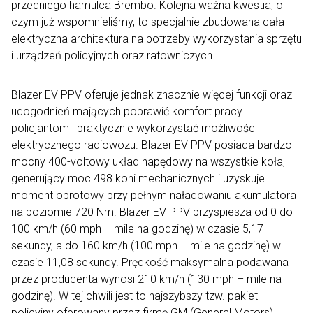
przedniego hamulca Brembo. Kolejna ważna kwestia, o
czym już wspomnieliśmy, to specjalnie zbudowana cała
elektryczna architektura na potrzeby wykorzystania sprzętu
i urządzeń policyjnych oraz ratowniczych.
Blazer EV PPV oferuje jednak znacznie więcej funkcji oraz
udogodnień mających poprawić komfort pracy
policjantom i praktycznie wykorzystać możliwości
elektrycznego radiowozu. Blazer EV PPV posiada bardzo
mocny 400-voltowy układ napędowy na wszystkie koła,
generujący moc 498 koni mechanicznych i uzyskuje
moment obrotowy przy pełnym naładowaniu akumulatora
na poziomie 720 Nm. Blazer EV PPV przyspiesza od 0 do
100 km/h (60 mph – mile na godzinę) w czasie 5,17
sekundy, a do 160 km/h (100 mph – mile na godzinę) w
czasie 11,08 sekundy. Prędkość maksymalna podawana
przez producenta wynosi 210 km/h (130 mph – mile na
godzinę). W tej chwili jest to najszybszy tzw. pakiet
policyjny oferowany przez firmę GM (General Motors).