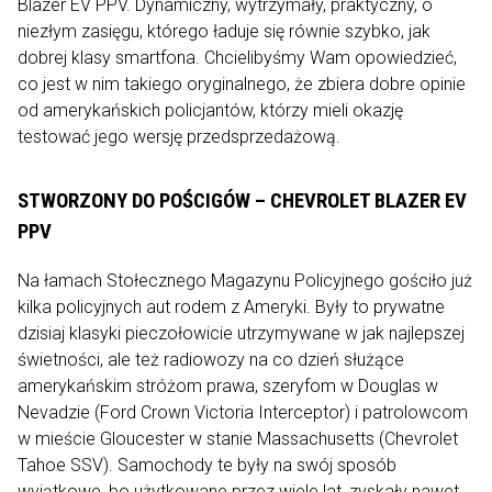
Blazer EV PPV. Dynamiczny, wytrzymały, praktyczny, o
niezłym zasięgu, którego ładuje się równie szybko, jak
dobrej klasy smartfona. Chcielibyśmy Wam opowiedzieć,
co jest w nim takiego oryginalnego, że zbiera dobre opinie
od amerykańskich policjantów, którzy mieli okazję
testować jego wersję przedsprzedażową.
STWORZONY DO POŚCIGÓW – CHEVROLET BLAZER EV
PPV
Na łamach Stołecznego Magazynu Policyjnego gościło już
kilka policyjnych aut rodem z Ameryki. Były to prywatne
dzisiaj klasyki pieczołowicie utrzymywane w jak najlepszej
świetności, ale też radiowozy na co dzień służące
amerykańskim stróżom prawa, szeryfom w Douglas w
Nevadzie (Ford Crown Victoria Interceptor) i patrolowcom
w mieście Gloucester w stanie Massachusetts (Chevrolet
Tahoe SSV). Samochody te były na swój sposób
wyjątkowe, bo użytkowane przez wiele lat, zyskały nawet