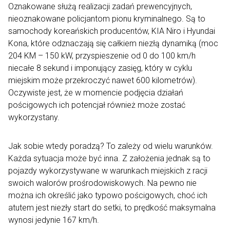
Oznakowane służą realizacji zadań prewencyjnych,
nieoznakowane policjantom pionu kryminalnego. Są to
samochody koreańskich producentów, KIA Niro i Hyundai
Kona, które odznaczają się całkiem niezłą dynamiką (moc
204 KM – 150 kW, przyspieszenie od 0 do 100 km/h
niecałe 8 sekund i imponujący zasięg, który w cyklu
miejskim może przekroczyć nawet 600 kilometrów).
Oczywiste jest, że w momencie podjęcia działań
pościgowych ich potencjał również może zostać
wykorzystany.
Jak sobie wtedy poradzą? To zależy od wielu warunków.
Każda sytuacja może być inna. Z założenia jednak są to
pojazdy wykorzystywane w warunkach miejskich z racji
swoich walorów prośrodowiskowych. Na pewno nie
można ich określić jako typowo pościgowych, choć ich
atutem jest niezły start do setki, to prędkość maksymalna
wynosi jedynie 167 km/h.