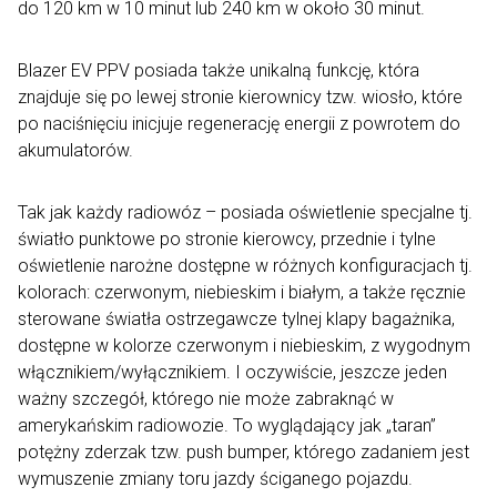
do 120 km w 10 minut lub 240 km w około 30 minut.
Blazer EV PPV posiada także unikalną funkcję, która
znajduje się po lewej stronie kierownicy tzw. wiosło, które
po naciśnięciu inicjuje regenerację energii z powrotem do
akumulatorów.
Tak jak każdy radiowóz – posiada oświetlenie specjalne tj.
światło punktowe po stronie kierowcy, przednie i tylne
oświetlenie narożne dostępne w różnych konfiguracjach tj.
kolorach: czerwonym, niebieskim i białym, a także ręcznie
sterowane światła ostrzegawcze tylnej klapy bagażnika,
dostępne w kolorze czerwonym i niebieskim, z wygodnym
włącznikiem/wyłącznikiem. I oczywiście, jeszcze jeden
ważny szczegół, którego nie może zabraknąć w
amerykańskim radiowozie. To wyglądający jak „taran”
potężny zderzak tzw. push bumper, którego zadaniem jest
wymuszenie zmiany toru jazdy ściganego pojazdu.