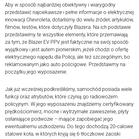
Aby w sposób najbardziej obiektywny i wiarygodny
przedstawić najciekawsze i pełne informacje o elektrycznej
innowacji Chevroleta, dotarliśmy do wielu źródeł, artykułów,
filmów, testów, które dotyczyły Blazera. Na ich podstawie
przedstawimy te wszystkie elementy, które przemawiają
za tym, że Blazer EV PPV jest faktycznie na swój sposób
wyjątkowy i jest autem pionierskim, jeżeli chodzi o ofertę
elektrycznego napędu dla Policji, ale też szczególnym, bo
reklamowanym jako auto pościgowe. Przedstawmy na
początku jego wyposażenie.
Jak już wcześniej podkreśliliśmy, samochód posiada wiele
funkcji oraz atrybutów, które czynią go radiowozem
policyjnym. W jego wyposażeniu znajdziemy certyfikowany
prędkościomierz, mocne i wytrzymałe zawieszenie, płyty
osłaniające podwozie – mające zapobiegać jego
ewentualnemu uszkodzeniu. Do tego dochodzą 20-calowe
stalowe koła, w których kryją się 6-tłoczkowe zaciski