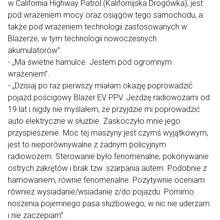
w California Highway Patrol (Kalifornijska Drogówka), jest
pod wrażeniem mocy oraz osiągów tego samochodu, a
także pod wrażeniem technologii zastosowanych w
Blazerze, w tym technologii nowoczesnych
akumulatorów”.
- „Ma świetne hamulce. Jestem pod ogromnym
wrażeniem”.
- „Dzisiaj po raz pierwszy miałam okazję poprowadzić
pojazd pościgowy Blazer EV PPV. Jeżdżę radiowozami od
19 lat i nigdy nie myślałem, że przyjdzie mi poprowadzić
auto elektryczne w służbie. Zaskoczyło mnie jego
przyspieszenie. Moc tej maszyny jest czymś wyjątkowym,
jest to nieporównywalne z żadnym policyjnym
radiowozem. Sterowanie było fenomenalne, pokonywanie
ostrych zakrętów i brak tzw. szarpania autem. Podobnie z
hamowaniem, równie fenomenalne. Pozytywnie oceniam
również wysiadanie/wsiadanie z/do pojazdu. Pomimo
noszenia pojemnego pasa służbowego, w nic nie uderzam
i nie zaczepiam”.