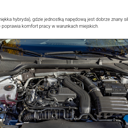
 miękka hybryda), gdzie jednostką napędową jest dobrze znany s
poprawia komfort pracy w warunkach miejskich.