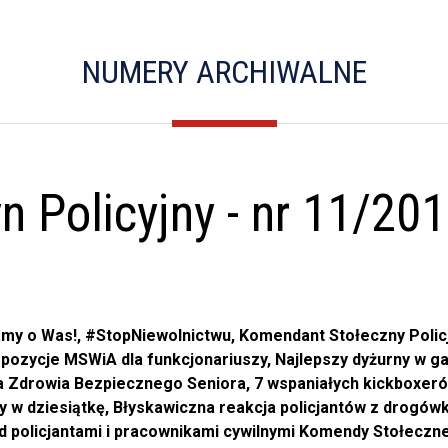
NUMERY ARCHIWALNE
 Policyjny - nr 11/20
my o Was!, #StopNiewolnictwu, Komendant Stołeczny Policji
opozycje MSWiA dla funkcjonariuszy, Najlepszy dyżurny w g
 Zdrowia Bezpiecznego Seniora, 7 wspaniałych kickboxer
ały w dziesiątkę, Błyskawiczna reakcja policjantów z drogówk
 policjantami i pracownikami cywilnymi Komendy Stołecznej 