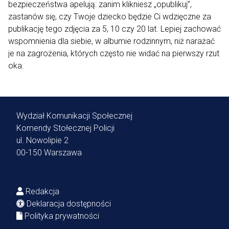
bezpieczeństwa apelują: zanim klikniesz „opublikuj”,
zastanów się, czy Twoje dziecko będzie Ci wdzięczne za
publikację tego zdjęcia za 5, 10 czy 20 lat. Lepiej zachować
wspomnienia dla siebie, w albumie rodzinnym, niż narażać
je na zagrożenia, których często nie widać na pierwszy rzut
oka.
Wydział Komunikacji Społecznej
Komendy Stołecznej Policji
ul. Nowolipie 2
00-150 Warszawa
Redakcja
Deklaracja dostępności
Polityka prywatności