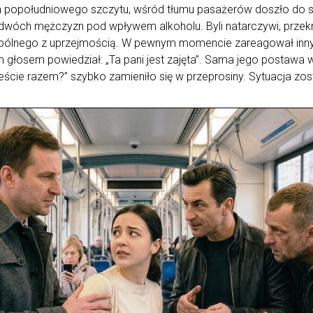
popołudniowego szczytu, wśród tłumu pasażerów doszło do sy
 dwóch mężczyzn pod wpływem alkoholu. Byli natarczywi, przek
wspólnego z uprzejmością. W pewnym momencie zareagował inn
m głosem powiedział: „Ta pani jest zajęta”. Sama jego postawa 
teście razem?” szybko zamieniło się w przeprosiny. Sytuacja z