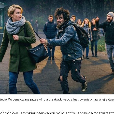
jęcie: Wygenerowane przez AI (dla przykładowego zilustrowania omawianej sytuac
hodniów i szybkiej interwencji policjantów sprawca został zatrz