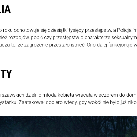
IA
 roku odnotowuje się dziesiątki tysięcy przestępstw, a Policja 
wnież rozbojów, pobić czy przestępstw o charakterze seksualnym.
nacza to, że zagrożenie przestało istnieć. Ono dalej funkcjonuje
ĘTY
szawskich dzielnic młoda kobieta wracała wieczorem do domu. W
zystanku. Zaatakował dopiero wtedy, gdy wokół nie było już nik