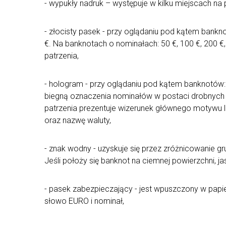
- wypukły nadruk – występuje w kilku miejscach n
- złocisty pasek - przy oglądaniu pod kątem bankno
€. Na banknotach o nominałach: 50 €, 100 €, 200 €
patrzenia,
- hologram - przy oglądaniu pod kątem banknotów:
biegną oznaczenia nominałów w postaci drobnych n
patrzenia prezentuje wizerunek głównego motywu 
oraz nazwę waluty,
- znak wodny - uzyskuje się przez zróżnicowanie g
Jeśli położy się banknot na ciemnej powierzchni, 
- pasek zabezpieczający - jest wpuszczony w papie
słowo EURO i nominał,