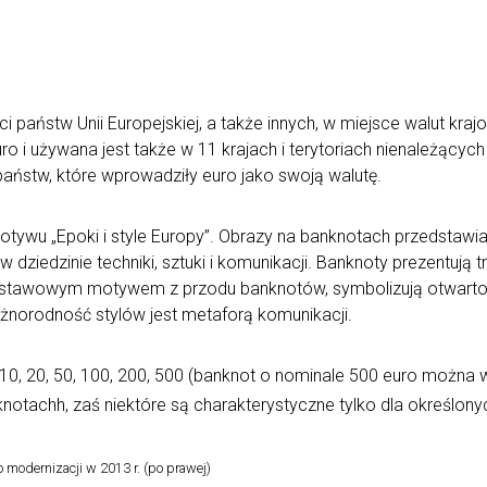
 państw Unii Europejskiej, a także innych, w miejsce walut kr
o i używana jest także w 11 krajach i terytoriach nienależących 
państw, które wprowadziły euro jako swoją walutę.
wu „Epoki i style Europy”. Obrazy na banknotach przedstawiają
dziedzinie techniki, sztuki i komunikacji. Banknoty prezentują
podstawowym motywem z przodu banknotów, symbolizują otwarto
orodność stylów jest metaforą komunikacji.
0, 20, 50, 100, 200, 500 (banknot o nominale 500 euro można wy
otachh, zaś niektóre są charakterystyczne tylko dla określon
 modernizacji w 2013 r. (po prawej)