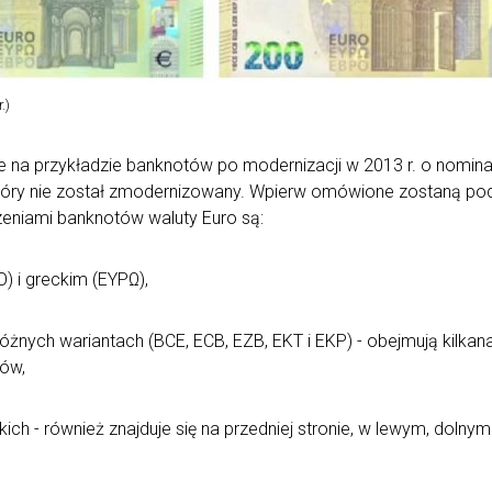
.)
na przykładzie banknotów po modernizacji w 2013 r. o nominała
 który nie został zmodernizowany. Wpierw omówione zostaną p
niami banknotów waluty Euro są:
) i greckim (EYPΩ),
óżnych wariantach (BCE, ECB, EZB, EKT i EKP) - obejmują kilkana
tów,
ich - również znajduje się na przedniej stronie, w lewym, doln