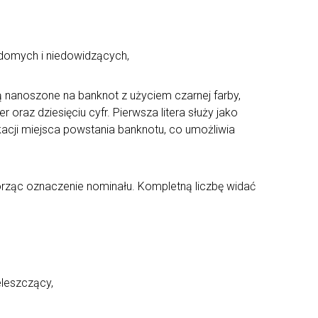
idomych i niedowidzących,
ą nanoszone na banknot z użyciem czarnej farby,
 oraz dziesięciu cyfr. Pierwsza litera służy jako
fikacji miejsca powstania banknotu, co umożliwia
worząc oznaczenie nominału. Kompletną liczbę widać
eleszczący,