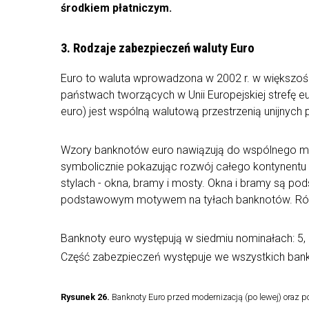
środkiem płatniczym.
3. Rodzaje zabezpieczeń waluty Euro
Euro to waluta wprowadzona w 2002 r. w większości
państwach tworzących w Unii Europejskiej strefę eur
euro) jest wspólną walutową przestrzenią unijnych 
Wzory banknotów euro nawiązują do wspólnego moty
symbolicznie pokazując rozwój całego kontynentu w 
stylach - okna, bramy i mosty. Okna i bramy są 
podstawowym motywem na tyłach banknotów. Różn
Banknoty euro występują w siedmiu nominałach: 5, 1
Część zabezpieczeń występuje we wszystkich bankn
Rysunek 26.
Banknoty Euro przed modernizacją (po lewej) oraz po