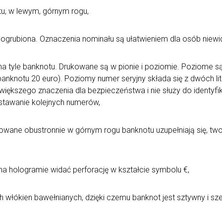
otu, w lewym, górnym rogu,
 pogrubiona. Oznaczenia nominału są ułatwieniem dla osób niew
 na tyle banknotu. Drukowane są w pionie i poziomie. Poziome s
banknotu 20 euro). Poziomy numer seryjny składa się z dwóch liter
ma większego znaczenia dla bezpieczeństwa i nie służy do identy
stawanie kolejnych numerów,
rukowane obustronnie w górnym rogu banknotu uzupełniają się, t
 na hologramie widać perforację w kształcie symbolu €,
ych włókien bawełnianych, dzięki czemu banknot jest sztywny i sz