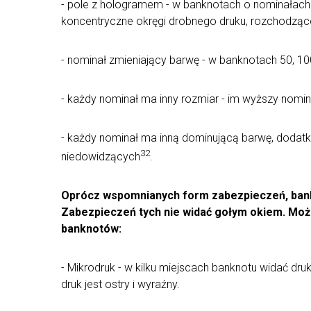
- pole z hologramem - w banknotach o nominałach 5
koncentryczne okręgi drobnego druku, rozchodząc
- nominał zmieniający barwę - w banknotach 50, 100
- każdy nominał ma inny rozmiar - im wyższy nomin
- każdy nominał ma inną dominującą barwę, dodatk
32
niedowidzących
.
Oprócz wspomnianych form zabezpieczeń, bankn
Zabezpieczeń tych nie widać gołym okiem. Możn
banknotów:
- Mikrodruk - w kilku miejscach banknotu widać dr
druk jest ostry i wyraźny.