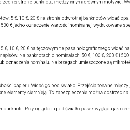
a przedniej stronie banknotu, między innymi głównym motywie. 
tów: 5 €, 10 €, 20 € na stronie odwrotnej banknotów widać opali
, 500 € jedno oznaczenie wartości nominalnej, wydrukowane spe
 5 €, 10 €, 20 € na tęczowym tle pasa holograficznego widać n
apisów. Na banknotach o nominałach: 50 €, 100 €, 200 € i 500
lub oznaczenia nominału. Na brzegach umieszczone są mikrotek
rubości papieru. Widać go pod światło. Przejścia tonalne międ
jasne elementy ciemnieją. To zabezpieczenie można dostrzec na
r banknotu. Przy oglądaniu pod światło pasek wygląda jak ciem