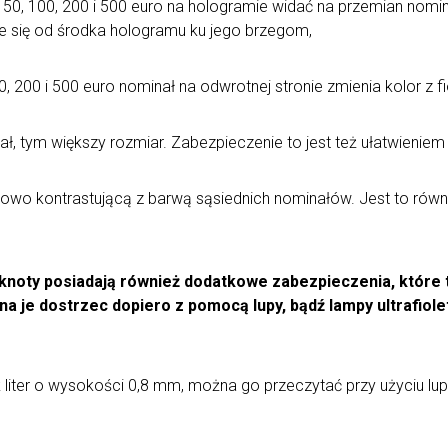
0, 100, 200 i 500 euro na hologramie widać na przemian nomina
e się od środka hologramu ku jego brzegom,
, 200 i 500 euro nominał na odwrotnej stronie zmienia kolor z 
ał, tym większy rozmiar. Zabezpieczenie to jest też ułatwienie
owo kontrastującą z barwą sąsiednich nominałów. Jest to równi
oty posiadają również dodatkowe zabezpieczenia, które t
a je dostrzec dopiero z pomocą lupy, bądź lampy ultrafio
uk liter o wysokości 0,8 mm, można go przeczytać przy użyciu l