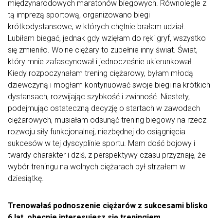
międzynarodowych maratonów biegowych. Równolegle z
tą imprezą sportową, organizowano biegi
krótkodystansowe, w których chętnie brałam udział.
Lubiłam biegać, jednak gdy wzięłam do ręki gryf, wszystko
się zmieniło. Wolne ciężary to zupełnie inny świat. Świat,
który mnie zafascynował i jednocześnie ukierunkował.
Kiedy rozpoczynałam trening ciężarowy, byłam młodą
dziewczyną i mogłam kontynuować swoje biegi na krótkich
dystansach, rozwijając szybkość i zwinność. Niestety,
podejmując ostateczną decyzję o startach w zawodach
ciężarowych, musiałam odsunąć trening biegowy na rzecz
rozwoju siły funkcjonalnej, niezbędnej do osiągnięcia
sukcesów w tej dyscyplinie sportu. Mam dość bojowy i
twardy charakter i dziś, z perspektywy czasu przyznaję, że
wybór treningu na wolnych ciężarach był strzałem w
dziesiątkę.
Trenowałaś podnoszenie ciężarów z sukcesami blisko
6 lat, obecnie interesujesz się treningiem