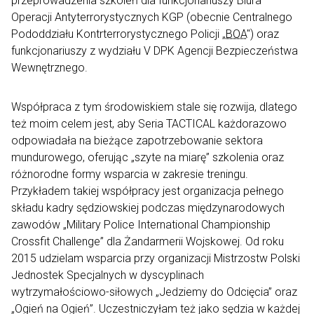
przeprowadzenia szkoleń dla funkcjonariuszy Biura
Operacji Antyterrorystycznych KGP (obecnie Centralnego
Pododdziału Kontrterrorystycznego Policji „
BOA
") oraz
funkcjonariuszy z wydziału V DPK Agencji Bezpieczeństwa
Wewnętrznego.
Współpraca z tym środowiskiem stale się rozwija, dlatego
też moim celem jest, aby Seria TACTICAL każdorazowo
odpowiadała na bieżące zapotrzebowanie sektora
mundurowego, oferując „szyte na miarę” szkolenia oraz
różnorodne formy wsparcia w zakresie treningu.
Przykładem takiej współpracy jest organizacja pełnego
składu kadry sędziowskiej podczas międzynarodowych
zawodów „
Military Police International Championship
Crossfit Challenge
” dla Żandarmerii Wojskowej. Od roku
2015 udzielam wsparcia przy organizacji Mistrzostw Polski
Jednostek Specjalnych w dyscyplinach
wytrzymałościowo-siłowych „Jedziemy do Odcięcia” oraz
„Ogień na Ogień”. Uczestniczyłam też jako sędzia w każdej