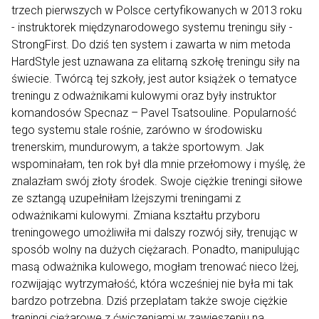
trzech pierwszych w Polsce certyfikowanych w 2013 roku
- instruktorek międzynarodowego systemu treningu siły -
StrongFirst
. Do dziś ten system i zawarta w nim metoda
HardStyle
jest uznawana za elitarną szkołę treningu siły na
świecie. Twórcą tej szkoły, jest autor książek o tematyce
treningu z odważnikami kulowymi oraz były instruktor
komandosów
Specnaz – Pavel Tsatsouline
. Popularność
tego systemu stale rośnie, zarówno w środowisku
trenerskim, mundurowym, a także sportowym. Jak
wspominałam, ten rok był dla mnie przełomowy i myślę, że
znalazłam swój złoty środek. Swoje ciężkie treningi siłowe
ze sztangą uzupełniłam lżejszymi treningami z
odważnikami kulowymi. Zmiana kształtu przyboru
treningowego umożliwiła mi dalszy rozwój siły, trenując w
sposób wolny na dużych ciężarach. Ponadto, manipulując
masą odważnika kulowego, mogłam trenować nieco lżej,
rozwijając wytrzymałość, która wcześniej nie była mi tak
bardzo potrzebna. Dziś przeplatam także swoje ciężkie
treningi ciężarowe z ćwiczeniami w zawieszeniu na