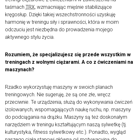
taśmach
TRX
, wzmacniając mięśnie stabilizujące
kręgosłup. Dzięki takiej wszechstronności uzyskuję
harmonię w treningu siły i sprawności, która w moim
odczuciu jest niezbędna do prowadzenia mojego
aktywnego stylu życia.
Rozumiem, że specjalizujesz się przede wszystkim w
treningach z wolnymi ciężarami. A co z ćwiczeniami na
maszynach?
Rzadko wykorzystuję maszyny w swoich planach
treningowych. Nie sugeruję, że są one złe, wręcz
przeciwnie. Te urządzenia, służą do wykonywania ćwiczeń
izolowanych, wspomagających naukę ruchu, np. maszyny
do podciągania na drążku. Maszyny są też doskonałym
narzędziem w treningu kształtującym naszą sylwetkę (tj.
kulturystyka, fitness sylwetkowy etc.). Ponadto, wygląd
naszego ciała stanowi główną oś motywacyjną do