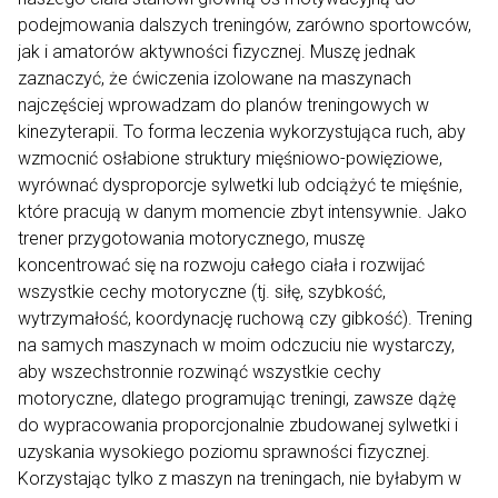
podejmowania dalszych treningów, zarówno sportowców,
jak i amatorów aktywności fizycznej. Muszę jednak
zaznaczyć, że ćwiczenia izolowane na maszynach
najczęściej wprowadzam do planów treningowych w
kinezyterapii. To forma leczenia wykorzystująca ruch, aby
wzmocnić osłabione struktury mięśniowo-powięziowe,
wyrównać dysproporcje sylwetki lub odciążyć te mięśnie,
które pracują w danym momencie zbyt intensywnie. Jako
trener przygotowania motorycznego, muszę
koncentrować się na rozwoju całego ciała i rozwijać
wszystkie cechy motoryczne (tj. siłę, szybkość,
wytrzymałość, koordynację ruchową czy gibkość). Trening
na samych maszynach w moim odczuciu nie wystarczy,
aby wszechstronnie rozwinąć wszystkie cechy
motoryczne, dlatego programując treningi, zawsze dążę
do wypracowania proporcjonalnie zbudowanej sylwetki i
uzyskania wysokiego poziomu sprawności fizycznej.
Korzystając tylko z maszyn na treningach, nie byłabym w