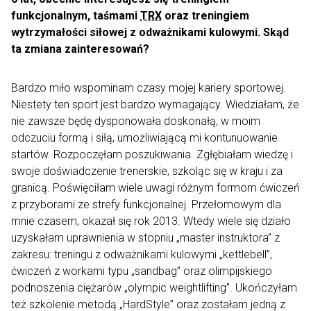
funkcjonalnym, taśmami
TRX
oraz treningiem
wytrzymałości siłowej z odważnikami kulowymi. Skąd
ta zmiana zainteresowań?
Bardzo miło wspominam czasy mojej kariery sportowej.
Niestety ten sport jest bardzo wymagający. Wiedziałam, że
nie zawsze będę dysponowała doskonałą, w moim
odczuciu formą i siłą, umożliwiającą mi kontunuowanie
startów. Rozpoczęłam poszukiwania. Zgłębiałam wiedzę i
swoje doświadczenie trenerskie, szkoląc się w kraju i za
granicą. Poświęciłam wiele uwagi różnym formom ćwiczeń
z przyborami ze strefy funkcjonalnej. Przełomowym dla
mnie czasem, okazał się rok 2013. Wtedy wiele się działo
uzyskałam uprawnienia w stopniu „master instruktora” z
zakresu: treningu z odważnikami kulowymi
„kettlebell
”,
ćwiczeń z workami typu „
sandbag”
oraz olimpijskiego
podnoszenia ciężarów „
olympic weightlifting
”. Ukończyłam
też szkolenie metodą „HardStyle” oraz zostałam jedną z