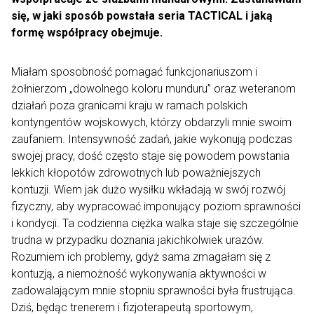
się, w jaki sposób powstała seria TACTICAL i jaką
formę współpracy obejmuje.
Miałam sposobność pomagać funkcjonariuszom i
żołnierzom „dowolnego koloru munduru” oraz weteranom
działań poza granicami kraju w ramach polskich
kontyngentów wojskowych, którzy obdarzyli mnie swoim
zaufaniem. Intensywność zadań, jakie wykonują podczas
swojej pracy, dość często staje się powodem powstania
lekkich kłopotów zdrowotnych lub poważniejszych
kontuzji. Wiem jak dużo wysiłku wkładają w swój rozwój
fizyczny, aby wypracować imponujący poziom sprawności
i kondycji. Ta codzienna ciężka walka staje się szczególnie
trudna w przypadku doznania jakichkolwiek urazów.
Rozumiem ich problemy, gdyż sama zmagałam się z
kontuzją, a niemożność wykonywania aktywności w
zadowalającym mnie stopniu sprawności była frustrująca.
Dziś, będąc trenerem i fizjoterapeutą sportowym,