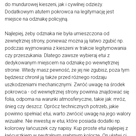
do mundurowej kieszeni, jak i cywilnej odzieży.
Dodatkowym atutem pokrowca na legitymację jest
miejsce na odznakę policyjną.
Najlepiej, żeby odznaka nie była umieszczona od
zewnętrznej strony, ponieważ można ją łatwo zgubić np.
podczas wyjmowania z kieszeni w trakcie legitymowania
czy przeszukania. Dlatego zawsze wybieraj etui z
dedykowanym miejscem na odznakę po wewnętrznej
stronie. Wtedy masz pewność, że jej nie zgubisz, poza tym
będziesz chronił ją także przed różnego rodzaju
uszkodzeniami mechanicznymi. Zwróć uwagę na środek
pokrowca - od wewnętrznej strony powinna znajdować się
folia, odporna na warunki atmosferyczne, takie jak: mróz,
śnieg czy deszcz. Oprócz technicznych potrzeb, jakie
powinno spełniać etui, warto zwrócić uwagę na jego walory
wizualne. Nie inwestuj w etui, które posiada dodatki np.
kolorowy łańcuszek czy napisy. Kup proste etui najlepiej z
łańcuszkiem w neutralnym srebrnym kolorze. On ułatwi ci