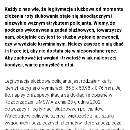
Każdy z nas wie, że legitymacja służbowa od momentu
złożenia roty ślubowania staje się nieodłącznym i
niezwykle ważnym atrybutem policjanta. Wiemy, że
podczas wykonywania zadań służbowych, towarzyszy
nam, obojętnie czy jest to służba w pionie prewencji,
czy w wydziale kryminalnym. Należy zawsze o nią dbać
i strzec jej, aby nie dostała się w niepowołane ręce.
Aby zachować jej wygląd i trwałość w jak najlepszej
kondycji, warto pomyśleć o etui.
Legitymacja służbowa policjanta jest rodzajem karty
identyfikacyjnej o wymiarach: 85,6 x 53,98 x 0,76 mm. Jej
tło, napisy oraz specyfikacja są dokładnie opisane w
Rozporządzeniu MSWiA z dnia 23 grudnia 2002r.
dotyczącym legitymacji służbowych policjantów.
Wstępując w policyjne szeregi, większość z nas szuka
wygodnych i bezpiecznych alternatyw, które zabezpieczą
nasze dokumenty identyfikacyjne. Każdy z nas zdaje sobie