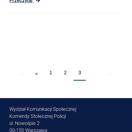
Przeczytaj
Wybierz Strony
1
2
3
<<
>
>>
<
Wydział Komunikacji Społecznej
Komendy Stołecznej Policji
ul. Nowolipie 2
00-150 Warszawa