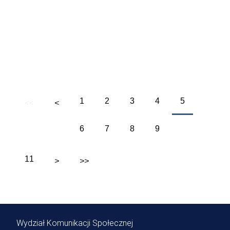
Wybierz Strony
1
2
3
4
5
<<
<
6
7
8
9
...
11
>
>>
Wydział Komunikacji Społecznej