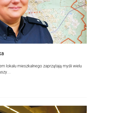
ka
em lokalu mieszkalnego zaprzątają myśli wielu
szy....