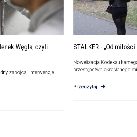
enek Węgla, czyli
STALKER - „Od miłości 
Nowelizacja Kodeksu karnego
przestępstwa określanego m
ędny zabójca. Interwencje
Przeczytaj