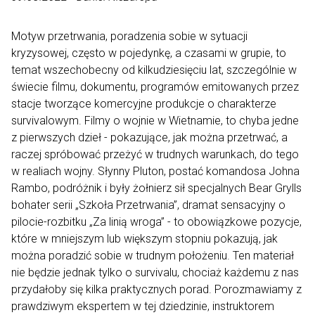
Motyw przetrwania, poradzenia sobie w sytuacji
kryzysowej, często w pojedynkę, a czasami w grupie, to
temat wszechobecny od kilkudziesięciu lat, szczególnie w
świecie filmu, dokumentu, programów emitowanych przez
stacje tworzące komercyjne produkcje o charakterze
survivalowym. Filmy o wojnie w Wietnamie, to chyba jedne
z pierwszych dzieł - pokazujące, jak można przetrwać, a
raczej spróbować przeżyć w trudnych warunkach, do tego
w realiach wojny. Słynny Pluton, postać komandosa Johna
Rambo, podróżnik i były żołnierz sił specjalnych Bear Grylls
bohater serii „Szkoła Przetrwania”, dramat sensacyjny o
pilocie-rozbitku „Za linią wroga” - to obowiązkowe pozycje,
które w mniejszym lub większym stopniu pokazują, jak
można poradzić sobie w trudnym położeniu. Ten materiał
nie będzie jednak tylko o survivalu, chociaż każdemu z nas
przydałoby się kilka praktycznych porad. Porozmawiamy z
prawdziwym ekspertem w tej dziedzinie, instruktorem