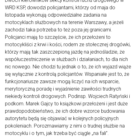
Dwóch kierowników sekcji kontroli ruchu drogowego w
WRD KSP, dowodzi policjantami, którzy od maja do
listopada wykonują odpowiedzialne zadania na
motocyklach służbowych na terenie Warszawy, a jeżeli
zachodzi taka potrzeba to też poza jej granicami.
Policjanci mają to szczęście, że ich przełożeni to
motocykliści z krwi i kości, rodem ze stołecznej drogówki,
którzy mają tak zaszczepioną jazdę na jednośladzie, że
współuczestniczenie w służbach i działaniach, to dla nich
nic nowego. Nie chodzi tu jednak o to, że ich wyjazd wiąże
się wyłącznie z kontrolą policjantów. Wspaniałe jest to, że
funkcjonariusze zawsze mogą liczyć na ich wsparcie,
merytoryczną poradę i wyjaśnienie zawiłości trudnych
niekiedy kontroli drogowych. Podinsp. Wojciech Ratyński i
podkom. Marek Gajcy to książkowi przełożeni i jest duże
prawdopodobieństwo, że ich dobre wzorce budowania
autorytetu będą się objawiać w kolejnych policyjnych
pokoleniach. Porozmawiamy z nimi o trudnej służbie na
motocyklu i o tym, jak trzeba być ciągle „na fali”.