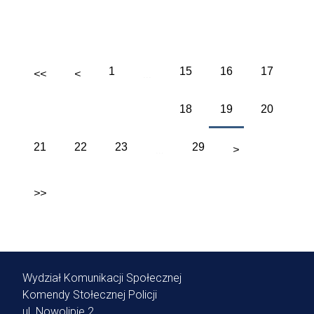
Wybierz Strony
1
15
16
17
...
<<
<
18
19
20
21
22
23
29
...
>
>>
Wydział Komunikacji Społecznej
Komendy Stołecznej Policji
ul. Nowolipie 2