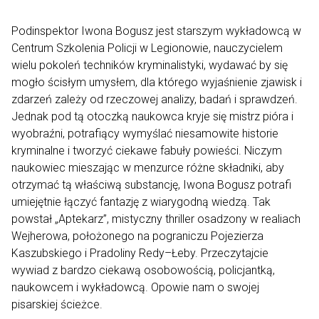
Podinspektor Iwona Bogusz jest starszym wykładowcą w
Centrum Szkolenia Policji w Legionowie, nauczycielem
wielu pokoleń techników kryminalistyki, wydawać by się
mogło ścisłym umysłem, dla którego wyjaśnienie zjawisk i
zdarzeń zależy od rzeczowej analizy, badań i sprawdzeń.
Jednak pod tą otoczką naukowca kryje się mistrz pióra i
wyobraźni, potrafiący wymyślać niesamowite historie
kryminalne i tworzyć ciekawe fabuły powieści. Niczym
naukowiec mieszając w menzurce różne składniki, aby
otrzymać tą właściwą substancję, Iwona Bogusz potrafi
umiejętnie łączyć fantazję z wiarygodną wiedzą. Tak
powstał „Aptekarz”, mistyczny thriller osadzony w realiach
Wejherowa, położonego na pograniczu Pojezierza
Kaszubskiego i Pradoliny Redy–Łeby. Przeczytajcie
wywiad z bardzo ciekawą osobowością, policjantką,
naukowcem i wykładowcą. Opowie nam o swojej
pisarskiej ścieżce.