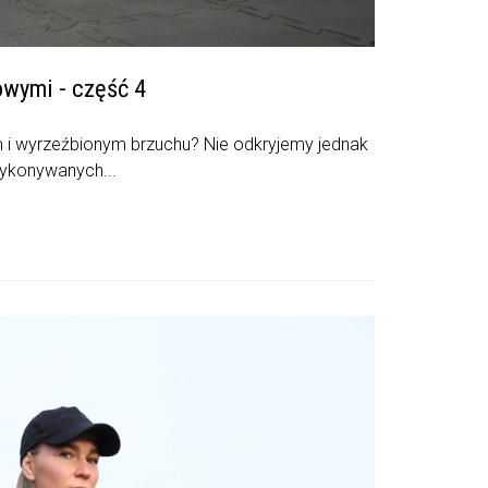
owymi - część 4
m i wyrzeźbionym brzuchu? Nie odkryjemy jednak
wykonywanych...