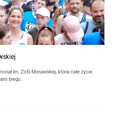
wskiej
oriał im. Zofii Morawskiej, która całe życie
ns biegu...